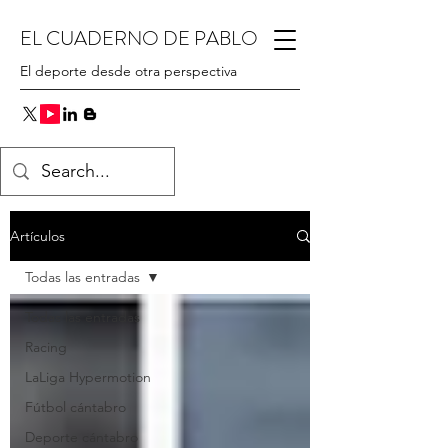
EL CUADERNO DE PABLO
El deporte desde otra perspectiva
Artículos
Todas las entradas
Todas las entradas
Racing
LaLiga Hypermotion
Fútbol cántabro
Deporte cántabro